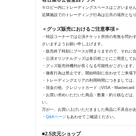
※ロビー内にトレーディングスペースはございませ
近隣施設でのトレーディング行為は公共の場所とな
＜グッズ販売におけるご注意事項＞
・特設コーナーでは公演チケット所持の有無を問わ
さいますようお願い申し上げます。
・販売終了時刻にブースが閉まりますので、それに
・公演オリジナルグッズは各日程ごとにご用意して
・グッズ販売待機列が長くなる可能性がございます
・徹夜行為は禁止です。開始時刻に合わせてご来場
・トレーディングエリアの利用時間につきましては
・現金の他、クレジットカード（VISA・Mastercard・Am
・お買い求めいただいた商品・数量・釣り銭などは
い。
万が一、お買い上げいただきました商品に不具合が
・
Q&Aページ
もあわせてご確認ください。
■2.5次元ショップ