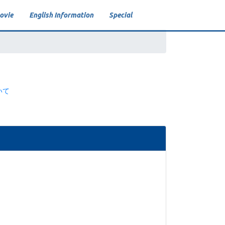
ovie
English Information
Special
VR
Video On Demand
Live Viewing
いて