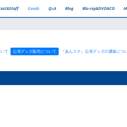
ast
&
Staff
Goods
Q
A
Blog
Blu-ray
&
DVD
&
CD
M
&
ついて
公演グッズ販売について
『あんステ』公演グッズの通販につ