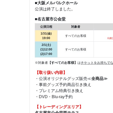
■大阪メルパルクホール
公演は終了しました。
■名古屋市公会堂
公演日程
対象者
1/31(金)
すべてのお客様
19:00
※終
2/1(土)
(1)12:00
すべてのお客様
(2)17:00
※対象者
【すべてのお客様】
は
チケットをお持ちで
【取り扱い内容】
・公演オリジナルグッズ販売≪
全商品
≫
・事前グッズ予約商品引き換え
・プレミアム特典引き換え
・DVD・Blu-ray予約
【トレーディングエリア】
名古屋市公会堂西テラス