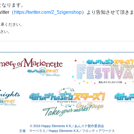
始となります。
ter（
https://twitter.com/2_5zigenshop
）より告知させて頂き
了承ください。
ださい。
© 2016 Happy Elements K.K／あんステ製作委員会
主催 マーベラス／Happy Elements K.K／フロンティアワークス