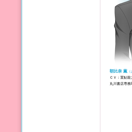
朝比奈 薫
（
ＣＶ：置鮎龍
丸川書店専務