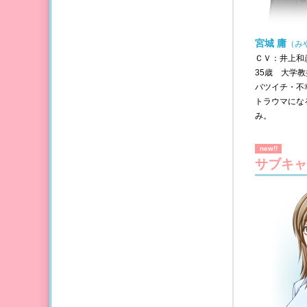
宮城 庸
（み
ＣＶ：井上和
35歳 大学教
バツイチ・不
トラウマにな
み。
new!!
サブキャ