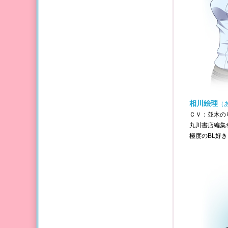
相川絵理
（
ＣＶ：並木の
丸川書店編集
極度のBL好