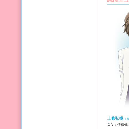
上條弘樹
（
ＣＶ：伊藤健