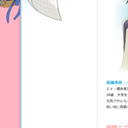
高橋美咲
（
ＣＶ：櫻井孝
18歳 大学生
元気でやんち
幼い頃に両親
純情エゴ