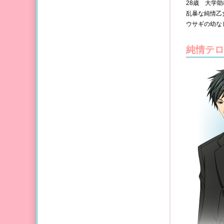
28歳 大学
乱暴な純情乙
ウサギの幼な
純情テロ