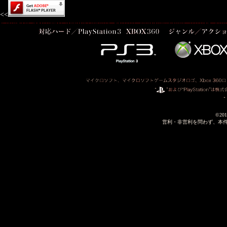
<
<
©2011
営利・非営利を問わず、本