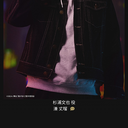
杉浦文也 役
湊 丈瑠