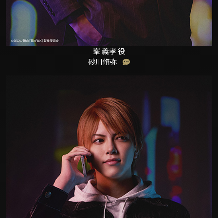
峯 義孝 役
砂川脩弥