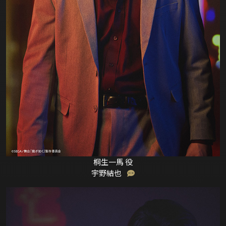
桐生一馬 役
宇野結也