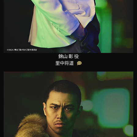
錦山 彰 役
里中将道