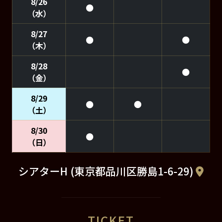
8/26
●
（水）
8/27
●
●
（木）
8/28
●
（金）
8/29
●
●
（土）
8/30
●
（日）
シアターH (東京都品川区勝島1-6-29)
TICKET