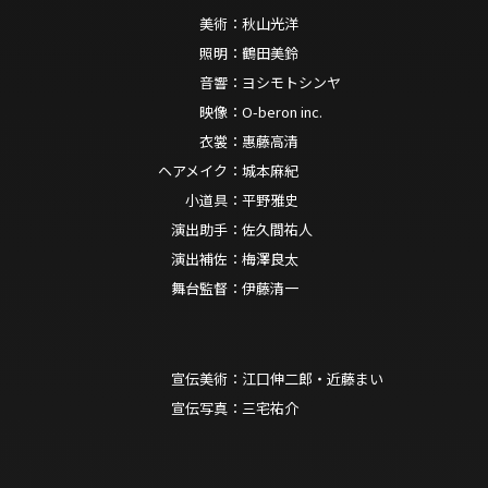
美術：
秋山光洋
照明：
鶴田美鈴
音響：
ヨシモトシンヤ
映像：
O-beron inc.
衣裳：
惠藤高清
ヘアメイク：
城本麻紀
小道具：
平野雅史
演出助手：
佐久間祐人
演出補佐：
梅澤良太
舞台監督：
伊藤清一
宣伝美術：
江口伸二郎・近藤まい
宣伝写真：
三宅祐介