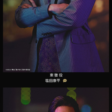
東 徹 役
塩田康平