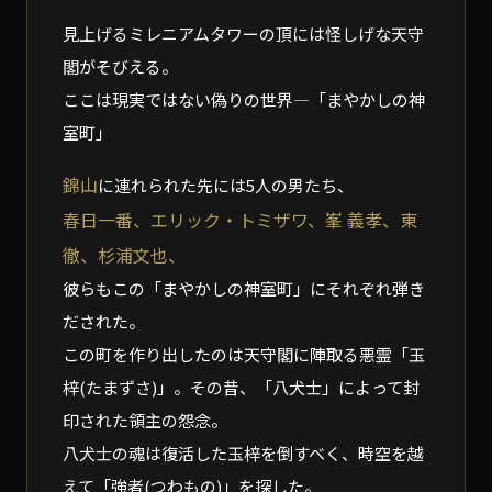
見上げるミレニアムタワーの頂には怪しげな天守
閣がそびえる。
ここは現実ではない偽りの世界―「まやかしの神
室町」
錦山
に連れられた先には5人の男たち、
春日一番、エリック・トミザワ、峯 義孝、東
徹、杉浦文也、
彼らもこの「まやかしの神室町」にそれぞれ弾き
だされた。
この町を作り出したのは天守閣に陣取る悪霊「玉
梓(たまずさ)」。その昔、「八犬士」によって封
印された領主の怨念。
八犬士の魂は復活した玉梓を倒すべく、時空を越
えて「強者(つわもの)」を探した。