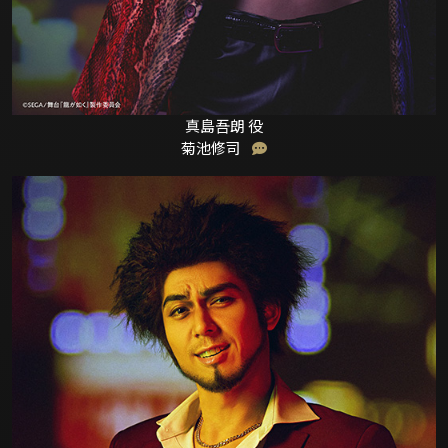
真島吾朗 役
菊池修司