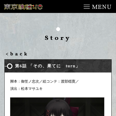
Story
<back
第6話 「その、果てに turn」
脚本：御笠ノ忠次／
絵コンテ：渡部穏寛／
演出：松本マサユキ