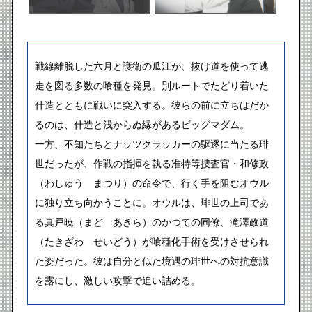
戦線離脱した六月と護衛の瓜江が、抜け道を使って逃
走を図る多数の喰種を発見。別ルートでたどり着いた
什造とともに戦いに突入する。彼らの前に立ちはだか
るのは、什造と浅からぬ縁があるビッグマダム。
一方、不知たちとナッツクラッカーの駆逐に当たる琲
世だったが、作戦の指揮を執る准特等捜査官・和修政
（わしゅう まつり）の命令で、行く手を阻むオウル
に独り立ち向かうことに。オウルは、琲世の上司であ
る真戸暁（まど あきら）のかつての同僚、滝澤政道
（たきざわ せいどう）が喰種化手術を受けさせられ
た姿だった。彼は自分と似た境遇の琲世への対抗意識
を露にし、激しい攻撃で追い詰める。