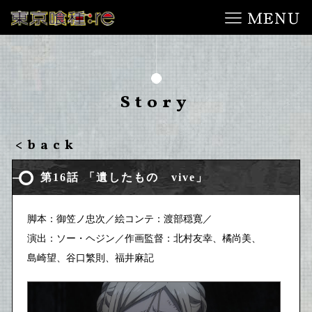
Story
<back
第16話 「遺したもの vive」
脚本：御笠ノ忠次／
絵コンテ：渡部穏寛／
演出：ソー・ヘジン／
作画監督：北村友幸、
橘尚美、
島崎望、
谷口繁則、
福井麻記