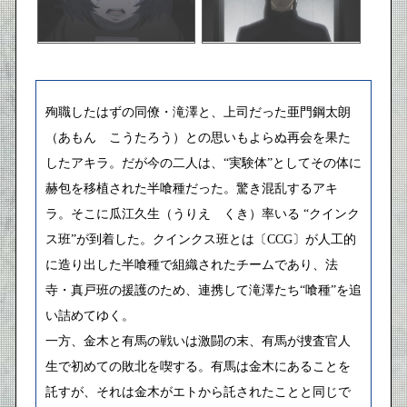
殉職したはずの同僚・滝澤と、上司だった亜門鋼太朗
（あもん こうたろう）との思いもよらぬ再会を果た
したアキラ。だが今の二人は、“実験体”としてその体に
赫包を移植された半喰種だった。驚き混乱するアキ
ラ。そこに瓜江久生（うりえ くき）率いる “クインク
ス班”が到着した。クインクス班とは〔CCG〕が人工的
に造り出した半喰種で組織されたチームであり、法
寺・真戸班の援護のため、連携して滝澤たち“喰種”を追
い詰めてゆく。
一方、金木と有馬の戦いは激闘の末、有馬が捜査官人
生で初めての敗北を喫する。有馬は金木にあることを
託すが、それは金木がエトから託されたことと同じで