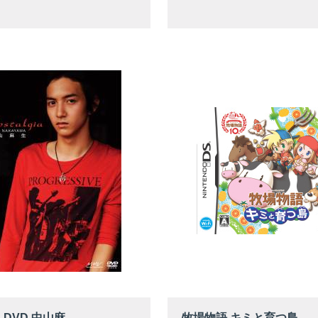
S DVD 中山麻
牧場物語 キミと育つ島