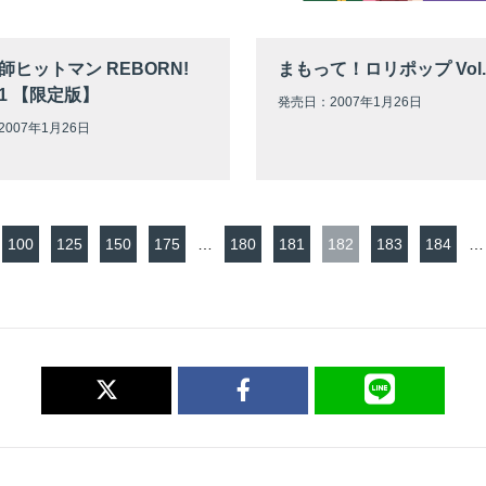
師ヒットマン REBORN!
まもって！ロリポップ Vol.
et.1 【限定版】
発売日：2007年1月26日
007年1月26日
100
125
150
175
…
180
181
182
183
184
…