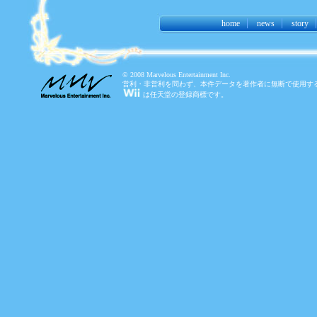
home
news
story
© 2008 Marvelous Entertainment Inc.
営利・非営利を問わず、本件データを著作者に無断で使用す
は任天堂の登録商標です。