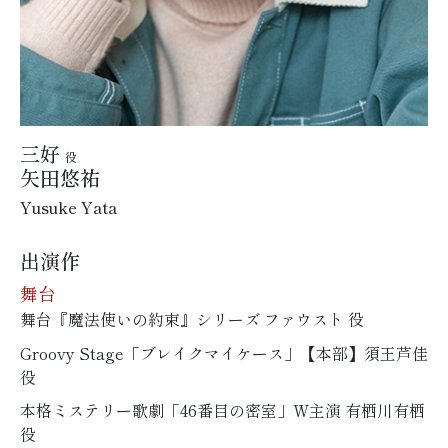
三好
役
矢田悠祐
Yusuke Yata
出演作
舞台
舞台『魔法使いの約束』シリーズ ファウスト 役
Groovy Stage「ブレイクマイケース」【本部】須王芦佳
役
本格ミステリー歌劇「46番目の密室」W主演 有栖川有栖
役