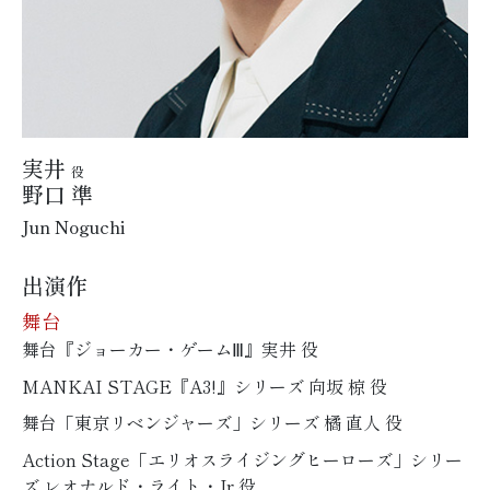
実井
役
野口 準
Jun Noguchi
出演作
舞台
舞台『ジョーカー・ゲームⅢ』実井 役
MANKAI STAGE『A3!』シリーズ 向坂 椋 役
舞台「東京リベンジャーズ」シリーズ 橘 直人 役
Action Stage「エリオスライジングヒーローズ」シリー
ズ レオナルド・ライト・Jr 役