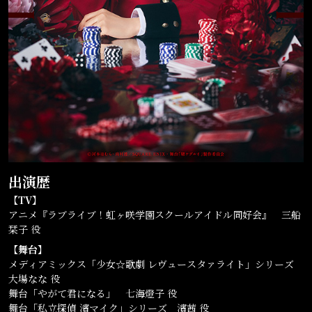
出演歴
【TV】
アニメ『ラブライブ！虹ヶ咲学園スクールアイドル同好会』 三船
栞子 役
【舞台】
メディアミックス「少女☆歌劇 レヴュースタァライト」シリーズ
大場なな 役
舞台「やがて君になる」 七海燈子 役
舞台「私立探偵 濱マイク」シリーズ 濱茜 役