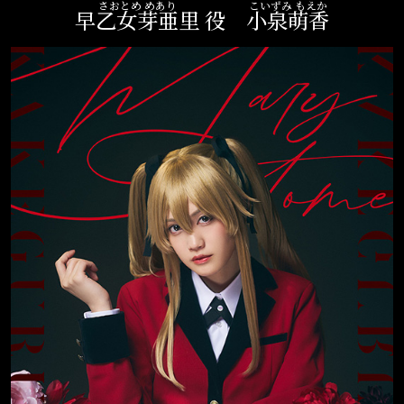
さおとめ めあり
こいずみ もえか
早乙女芽亜里
小泉萌香
役