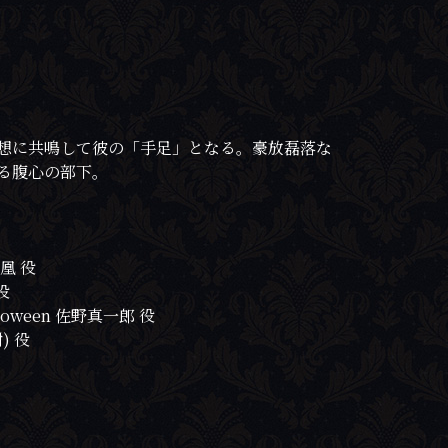
想に共鳴して彼の「手足」となる。豪放磊落な
る腹心の部下。
凰 役
役
oween 佐野真一郎 役
) 役