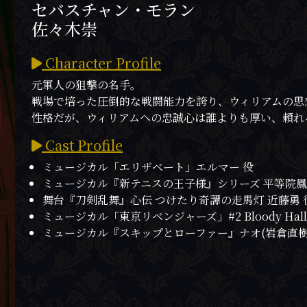
セバスチャン・モラン
佐々木崇
Character Profile
元軍人の狙撃の名手。
戦場で培った圧倒的な戦闘能力を誇り、ウィリアムの思
性格だが、ウィリアムへの忠誠心は誰よりも厚い、頼れ
Cast Profile
ミュージカル「エリザベート」エルマー 役
ミュージカル『新テニスの王子様』シリーズ 平等院鳳
舞台『刀剣乱舞』心伝 つけたり奇譚の走馬灯 近藤勇 
ミュージカル「東京リベンジャーズ」#2 Bloody Hall
ミュージカル『スキップとローファー』ナオ(岩倉直樹