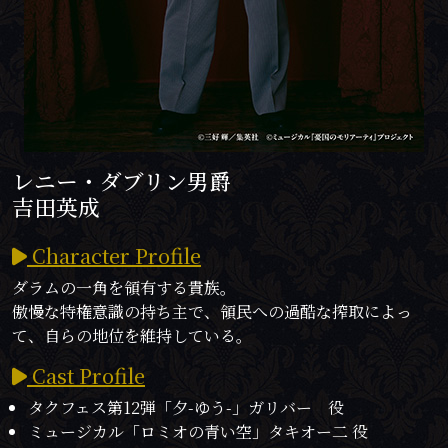
レニー・ダブリン男爵
吉田英成
Character Profile
ダラムの一角を領有する貴族。
傲慢な特権意識の持ち主で、領民への過酷な搾取によっ
て、自らの地位を維持している。
Cast Profile
タクフェス第12弾「夕-ゆう-」ガリバー 役
ミュージカル「ロミオの青い空」タキオー二 役