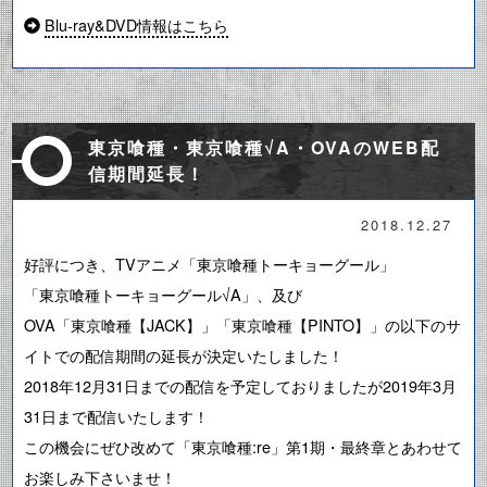
Blu-ray&DVD情報はこちら
東京喰種・東京喰種√A・OVAのWEB配
信期間延長！
2018.12.27
好評につき、TVアニメ
「東京喰種トーキョーグール」
「東京喰種トーキョーグール√A」、
及び
OVA「東京喰種【JACK】」
「東京喰種【PINTO】」
の以下のサ
イトでの配信期間の延長が決定いたしました！
2018年12月31日までの配信を予定しておりましたが2019年3月
31日まで配信いたします！
この機会にぜひ改めて「東京喰種:re」第1期・最終章とあわせて
お楽しみ下さいませ！