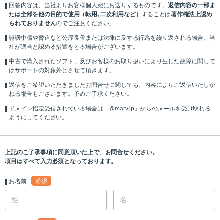
回答内容は、当社よりお客様個人宛にお送りするものです。
返信内容の一部ま
たは全部を他の目的で使用（転用､二次利用など）
することは
著作権法上認め
られておりません
のでご注意ください。
誹謗中傷や脅迫など公序良俗または法律に反する行為を繰り返される場合、当
社が適当と認める措置をとる場合がございます。
中古で購入されたソフト、及びお客様のお取り扱いにより生じた故障に関して
はサポートの対象外とさせて頂きます。
返信をご希望いただきましたお問合せに関しても、内容によりご返信いたしか
ねる場合もございます。予めご了承ください。
ドメイン指定受信されている場合は「@marv.jp」からのメールを受け取れる
ようにしてください。
上記のご了承事項に同意頂いた上で、お問合せください。
項目はすべて入力必須となっております。
必須
お名前