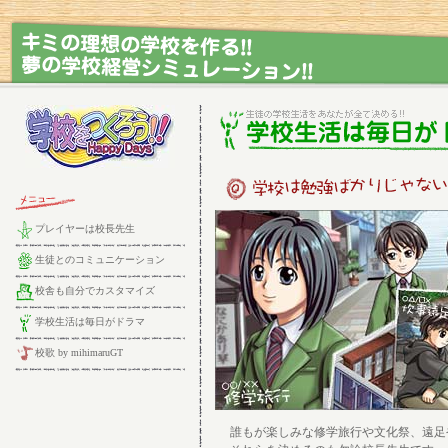
プレイヤーは校長先生
生徒とのコミュニケーション
校舎も自分でカスタマイズ
学校生活は毎日がドラマ
校歌 by mihimaruGT
誰もが楽しみな修学旅行や文化祭、遠足