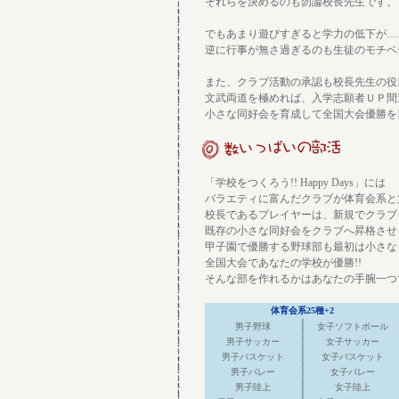
それらを決めるのも勿論校長先生です。
でもあまり遊びすぎると学力の低下が…
逆に行事が無さ過ぎるのも生徒のモチベ
また、クラブ活動の承認も校長先生の役
文武両道を極めれば、入学志願者ＵＰ間
小さな同好会を育成して全国大会優勝を
「学校をつくろう!! Happy Days」には
バラエティに富んだクラブが体育会系と文
校長であるプレイヤーは、新規でクラブ
既存の小さな同好会をクラブへ昇格させ
甲子園で優勝する野球部も最初は小さな
全国大会であなたの学校が優勝!!
そんな部を作れるかはあなたの手腕一つ
体育会系25種+2
男子野球
女子ソフトボール
男子サッカー
女子サッカー
男子バスケット
女子バスケット
男子バレー
女子バレー
男子陸上
女子陸上