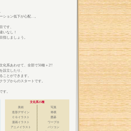
、
ーション低下が心配…。
目です、
違いなし！
目指しましょう。
化系あわせて、全部で50種＋2!!
を設立したり、
ることができます。
クラブからのスタートです。
です。
文化系25種
美術
写真
造形デザイン
将棋
ＣＧイラスト
囲碁
漫画イラスト
ワープロ
アニメイラスト
パソコン