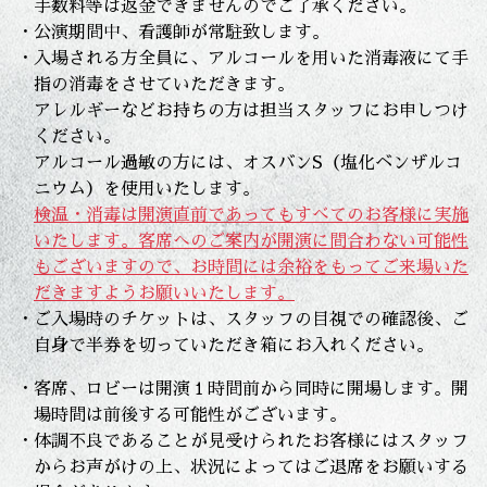
手数料等は返金できませんのでご了承ください。
・公演期間中、看護師が常駐致します。
・入場される方全員に、アルコールを用いた消毒液にて手
指の消毒をさせていただきます。
アレルギーなどお持ちの方は担当スタッフにお申しつけ
ください。
アルコール過敏の方には、オスバンS（塩化ベンザルコ
ニウム）を使用いたします。
検温・消毒は開演直前であってもすべてのお客様に実施
いたします。客席へのご案内が開演に間合わない可能性
もございますので、お時間には余裕をもってご来場いた
だきますようお願いいたします。
・ご入場時のチケットは、スタッフの目視での確認後、ご
自身で半券を切っていただき箱にお入れください。
・客席、ロビーは開演１時間前から同時に開場します。開
場時間は前後する可能性がございます。
・体調不良であることが見受けられたお客様にはスタッフ
からお声がけの上、状況によってはご退席をお願いする