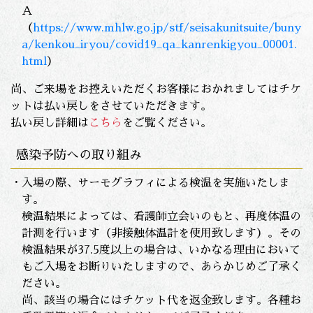
Ａ
（
https://www.mhlw.go.jp/stf/seisakunitsuite/buny
a/kenkou_iryou/covid19_qa_kanrenkigyou_00001.
html
）
尚、ご来場をお控えいただくお客様におかれましてはチケ
ットは払い戻しをさせていただきます。
払い戻し詳細は
こちら
をご覧ください。
感染予防への取り組み
・入場の際、サーモグラフィによる検温を実施いたしま
す。
検温結果によっては、看護師立会いのもと、再度体温の
計測を行います（非接触体温計を使用致します）。その
検温結果が37.5度以上の場合は、いかなる理由において
もご入場をお断りいたしますので、あらかじめご了承く
ださい。
尚、該当の場合にはチケット代を返金致します。各種お