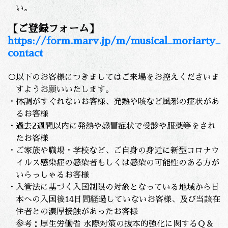
い。
【ご登録フォーム】
https://form.marv.jp/m/musical_moriarty_
contact
○以下のお客様につきましてはご来場をお控えくださいま
すようお願いいたします。
・体調がすぐれないお客様、発熱や咳など風邪の症状があ
るお客様
・過去2週間以内に発熱や感冒症状で受診や服薬等をされ
たお客様
・ご家族や職場・学校など、ご自身の身近に新型コロナウ
イルス感染症の感染者もしくは感染の可能性のある方が
いらっしゃるお客様
・入管法に基づく入国制限の対象となっている地域から日
本への入国後14日間経過していないお客様、及び当該在
住者との濃厚接触があったお客様
参考：厚生労働省 水際対策の抜本的強化に関するＱ＆