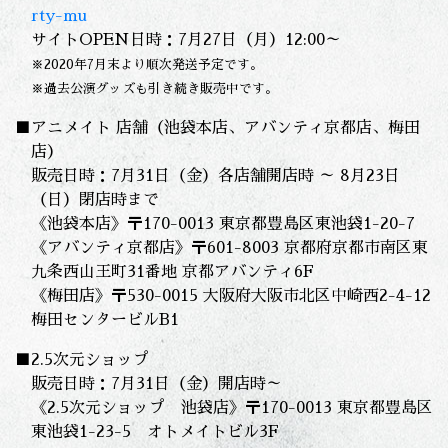
rty-mu
サイトOPEN日時：7月27日（月）12:00～
※2020年7月末より順次発送予定です。
※過去公演グッズも引き続き販売中です。
■アニメイト 店舗（池袋本店、アバンティ京都店、梅田
店）
販売日時：7月31日（金）各店舗開店時 ～ 8月23日
（日）閉店時まで
《池袋本店》〒170-0013 東京都豊島区東池袋1-20-7
《アバンティ京都店》〒601-8003 京都府京都市南区東
九条西山王町31番地 京都アバンティ6F
《梅田店》〒530-0015 大阪府大阪市北区中崎西2-4-12
梅田センタービルB1
■2.5次元ショップ
販売日時：7月31日（金）開店時～
《2.5次元ショップ 池袋店》〒170-0013 東京都豊島区
東池袋1-23-5 オトメイトビル3F