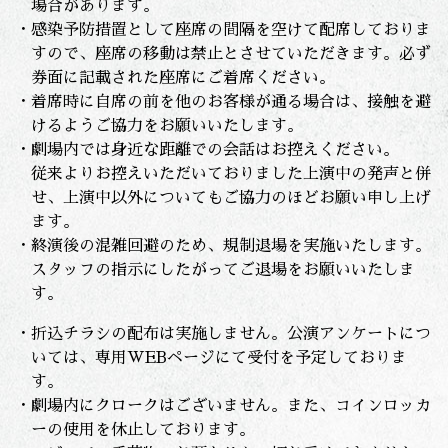
場合があります。
・感染予防措置として座席の間隔を空けて配席しておりま
すので、座席の移動は禁止とさせていただきます。必ず
券面に記載された座席にご着席ください。
・着席時に自席の前を他のお客様が通る場合は、接触を避
けるようご協力をお願いいたします。
・劇場内では身近な距離での会話はお控えください。
従来よりお控えいただいておりました上演中の発声と併
せ、上演中以外についてもご協力のほどお願い申し上げ
ます。
・終演後の混雑回避のため、規制退場を実施いたします。
スタッフの指示にしたがってご退場をお願いいたしま
す。
・折込チラシの配布は実施しません。公演アンケートにつ
いては、専用WEBページにて受付を予定しておりま
す。
・劇場内にクロークはございません。また、コインロッカ
ーの使用を休止しております。