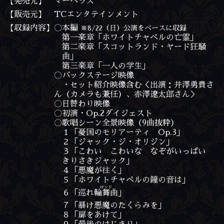
【発売元】
マーベラス
【販売元】
TCエンタテインメント
【収録内容】
〇本編
※8/22（日）公演をベースに収録
第一楽章「ホワイトチャペルの亡霊」
第二楽章「スコットランド・ヤード狂騒
曲」
第三楽章「一人の学生」
〇バックステージ映像
・セット紹介映像含む＜出演：井澤勇貴さ
ん（カメラも兼任）、赤澤遼太郎さん＞
〇日替わり映像
〇初演・Op.2ダイジェスト
〇歌唱シーン全景映像（9曲抜粋）
１「憂国のモリアーティ Op.3」
２「ジャック・ジ・オリジン」
３「こわい こわいな なぞがいっぱい
きりさきジャック」
４「悪魔が往く」
５「ホワイトチャペルの鐘の音は」
ロンド
輪舞曲
６「巡れ
」
７「暴け悪魔のたくらみを」
８「扉をあけて」