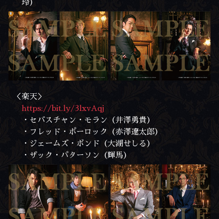
玲）
＜楽天＞
https://bit.ly/3lxvAqj
・セバスチャン・モラン（井澤勇貴）
・フレッド・ポーロック（赤澤遼太郎）
・ジェームズ・ボンド（大湖せしる）
・ザック・パターソン（輝馬）