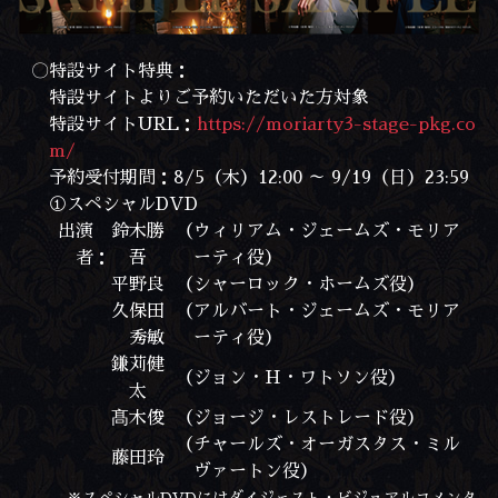
〇特設サイト特典：
特設サイトよりご予約いただいた方対象
特設サイトURL：
https://moriarty3-stage-pkg.co
m/
予約受付期間：8/5（木）12:00 ～ 9/19（日）23:59
①スペシャルDVD
出演
鈴木勝
（ウィリアム・ジェームズ・モリア
者：
吾
ーティ役）
平野良
（シャーロック・ホームズ役）
久保田
（アルバート・ジェームズ・モリア
秀敏
ーティ役）
鎌苅健
（ジョン・H・ワトソン役）
太
髙木俊
（ジョージ・レストレード役）
（チャールズ・オーガスタス・ミル
藤田玲
ヴァートン役）