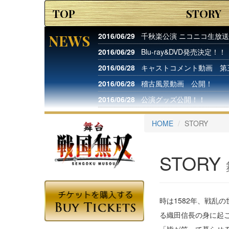
TOP
STORY
2016/06/29
千秋楽公演 ニコニコ生放
NEWS
2016/06/29
Blu-ray&DVD発売決定！！
2016/06/28
キャストコメント動画 第
2016/06/28
稽古風景動画 公開！
2016/06/28
公演グッズ公開！！
2016/06/26
30秒CM公開！
HOME
STORY
2016/06/23
アフターイベント決定！
2016/06/23
Q&A更新！
STORY
2016/06/18
キャストコメント動画 第
2016/06/18
15秒CMほか、公開！
2016/06/13
豊臣秀吉、織田信長 、明
時は1582年、戦
公開！
る織田信長の身に起
2016/06/13
公演直前記念スペシャルイ