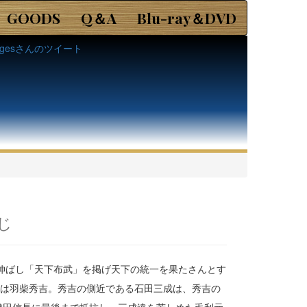
GOODS
Q＆A
Blu-ray＆DVD
tagesさんのツイート
じ
を伸ばし「天下布武」を掲げ天下の統一を果たさんとす
ぐは羽柴秀吉。秀吉の側近である石田三成は、秀吉の