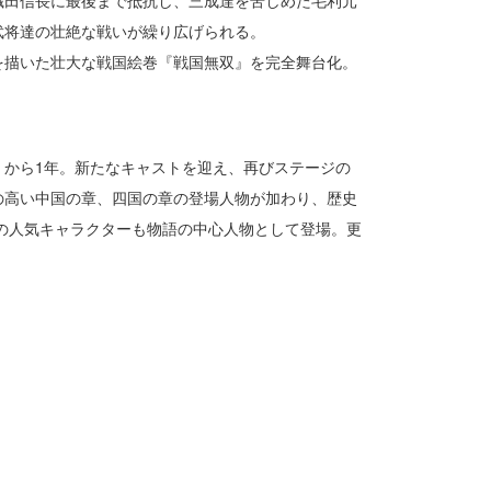
織田信長に最後まで抵抗し、三成達を苦しめた毛利元
武将達の壮絶な戦いが繰り広げられる。
を描いた壮大な戦国絵巻『戦国無双』を完全舞台化。
』から1年。新たなキャストを迎え、再びステージの
気の高い中国の章、四国の章の登場人物が加わり、歴史
の人気キャラクターも物語の中心人物として登場。更