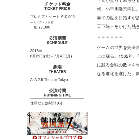
「皆が笑って暮らせ
定！！
チケット料金
就、小早川隆景両雄
TICKET PRICE
2016/06/03
加藤清正、福島正則、島左
プレミアムシート ¥10,000
開！
泰平の世を目指すが
※パンフレット付
天下統一をかけた熱
2016/05/12
キャストコメント公開！
一般 ¥7,000
2016/05/12
メインビジュアル発表！
＝＝＝＝＝＝
公演期間
SCHEDULE
2016/05/06
CM公開！
ゲームの世界を完全
2016年
2016/05/02
毛利元就、長宗我部元親ビ
上に蘇る。1582年
6月29日(水)～7月4日(月)
に残る合戦の数々を
2016/04/22
小早川隆景、黒田官兵衛ビ
劇場
ンサンブル発表！
THEATER
なる進化を遂げた、
AiiA 2.5 Theater Tokyo
2016/03/25
石田三成、藤堂高虎、大谷
開！
公演時間
RUNNING TIME
2016/03/02
出演キャスト情報公開【新キ
休憩なし2時間10分
2016/02/25
公式ホームページ公開！