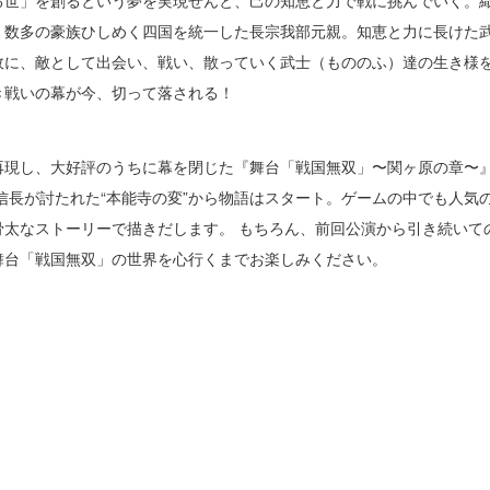
る世」を創るという夢を実現せんと、己の知恵と力で戦に挑んでいく。
。数多の豪族ひしめく四国を統一した長宗我部元親。知恵と力に長けた
近ビジュアル公
故に、敵として出会い、戦い、散っていく武士（もののふ）達の生き様
き戦いの幕が今、切って落される！
再現し、大好評のうちに幕を閉じた『舞台「戦国無双」〜関ヶ原の章〜
ジュアル公開！
、信長が討たれた“本能寺の変”から物語はスタート。ゲームの中でも人
骨太なストーリーで描きだします。 もちろん、前回公演から引き続いて
ジュアル公開！ア
舞台「戦国無双」の世界を心行くまでお楽しみください。
吉継ビジュアル公
ャスト登場!!】