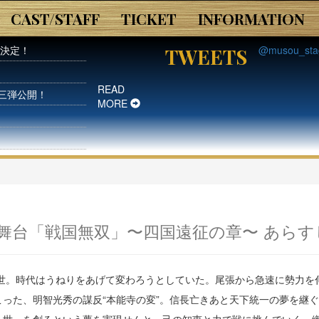
CAST/STAFF
TICKET
INFORMATION
送決定！
@musou_s
TWEETS
READ
三弾公開！
MORE
舞台「戦国無双」〜四国遠征の章〜 あらす
二弾公開！
智光秀のビジュアル
乱の世。時代はうねりをあげて変わろうとしていた。尾張から急速に勢力
こった、明智光秀の謀反“本能寺の変”。信長亡きあと天下統一の夢を継
ベント開催決