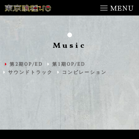
Music
第2期OP/ED
第1期OP/ED
サウンドトラック
コンピレーション