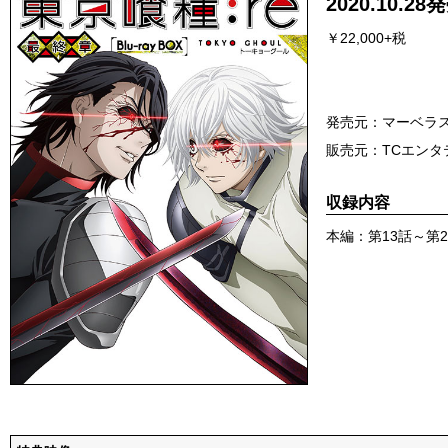
2020.10.28
￥22,000+税
発売元：マーベラ
販売元：TCエンタ
収録内容
本編：第13話～第2