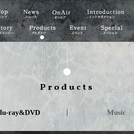
Products
lu-ray&DVD
Music