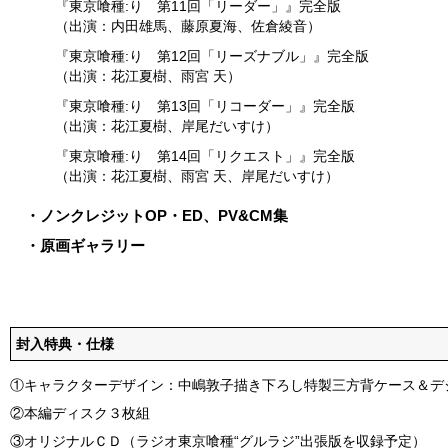
『東京喰種:り 第11回「リーダー」』完全版
（出演：内田雄馬、藤原夏海、佐倉綾音）
『東京喰種:り 第12回「リーズナブル」』完全版
（出演：花江夏樹、雨宮 天）
『東京喰種:り 第13回「リコーダー」』完全版
（出演：花江夏樹、岸尾だいすけ）
『東京喰種:り 第14回「リクエスト」』完全版
（出演：花江夏樹、雨宮 天、岸尾だいすけ）
・ノンクレジットOP・ED、PV&CM集
・原画ギャラリー
封入特典・仕様
①キャラクターデザイン：中嶋敦子描き下ろし特製三方背ケース＆デ
②本編ディスク３枚組
③オリジナルＣＤ（ラジオ東京喰種“グルラジ”出張版を収録予定）