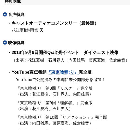
特典映像
音声特典
・キャストオーディオコメンタリー（最終話）
花江夏樹×雨宮 天
映像特典
・2018年9月9日開催Qs出演イベント ダイジェスト映像
（出演：花江夏樹 石川界人 内田雄馬 藤原夏海 佐倉綾音）
・YouTube宣伝番組
『東京喰種:り』
完全版
YouTubeで公開済みの本編に未公開部分を追加！
『東京喰種:り 第8回「リスク」』完全版
（出演：花江夏樹、石川界人、内田雄馬）
『東京喰種:り 第9回「理解者」』完全版
（出演：花江夏樹、石川界人）
『東京喰種:り 第10回「リアクション」』完全版
（出演：内田雄馬、藤原夏海、佐倉綾音）