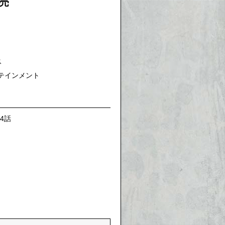
発売
ス
テインメント
4話