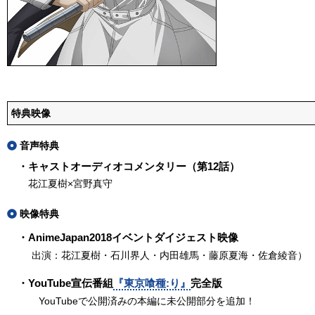
特典映像
音声特典
・キャストオーディオコメンタリー（第12話）
花江夏樹×宮野真守
映像特典
・AnimeJapan2018イベントダイジェスト映像
出演：花江夏樹・石川界人・内田雄馬・藤原夏海・佐倉綾音）
・YouTube宣伝番組
『東京喰種:り』
完全版
YouTubeで公開済みの本編に未公開部分を追加！