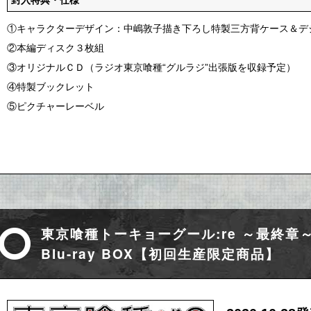
封入特典・仕様
①キャラクターデザイン：中嶋敦子描き下ろし特製三方背ケース＆デ
②本編ディスク３枚組
③オリジナルＣＤ（ラジオ東京喰種“グルラジ”出張版を収録予定）
④特製ブックレット
⑤ピクチャーレーベル
東京喰種トーキョーグール:re ～最終章
Blu-ray BOX【初回生産限定商品】