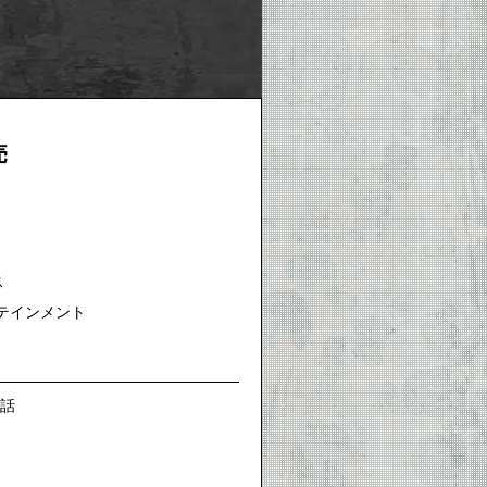
売
ス
テインメント
2話