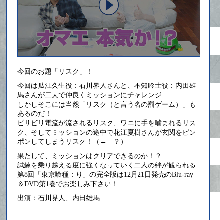
今回のお題「リスク」！
今回は瓜江久生役：石川界人さんと、不知吟士役：内田雄
馬さんが二人で仲良くミッションにチャレンジ！
しかしそこには当然「リスク（と言う名の罰ゲーム）」も
あるのだ！
ビリビリ電流が流されるリスク、ワニに手を噛まれるリス
ク、そしてミッションの途中で花江夏樹さんが玄関をピン
ポンしてしまうリスク！（←！？）
果たして、ミッションはクリアできるのか！？
試練を乗り越える度に強くなっていく二人の絆が観られる
第8回「東京喰種：り」の完全版は12月21日発売のBlu-ray
＆DVD第1巻でお楽しみ下さい！
出演：石川界人、内田雄馬