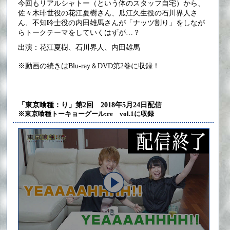
今回もリアルシャトー（という体のスタッフ自宅）から、
佐々木琲世役の花江夏樹さん、瓜江久生役の石川界人さ
ん、不知吟士役の内田雄馬さんが「ナッツ割り」をしなが
らトークテーマをしていくはずが…？
出演：花江夏樹、石川界人、内田雄馬
※動画の続きはBlu-ray＆DVD第2巻に収録！
「東京喰種：り」第2回 2018年5月24日配信
※東京喰種トーキョーグール:re vol.1に収録