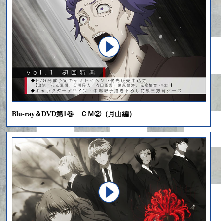
Blu-ray＆DVD第1巻 ＣＭ②（月山編）