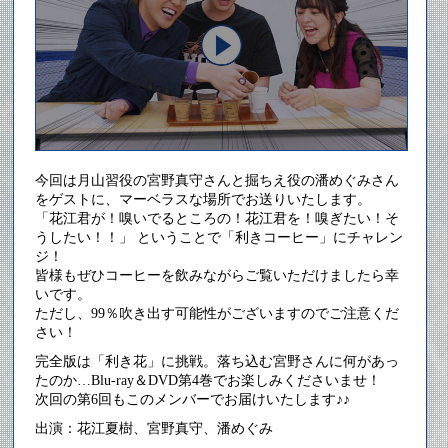
今回は月山習役の宮野真守さんと掘ちえ役の潘めぐみさん
をゲストに、マーベラスな場所でお送りいたします。
「花江君が！嗅いでるところの！花江君を！嗅ぎたい！そ
うしたい！！」 ということで「利きコーヒー」にチャレン
ジ！
皆様もぜひコーヒーを飲みながらご覧いただけましたら幸
いです。
ただし、99％吹き出す可能性がございますのでご注意くだ
さい！
完全版は「利き花」に挑戦。落ち込む宮野さんに何があっ
たのか…Blu-ray＆DVD第4巻でお楽しみくださいませ！
次回の第6回もこのメンバーでお届けいたします♪♪
出演：花江夏樹、宮野真守、潘めぐみ