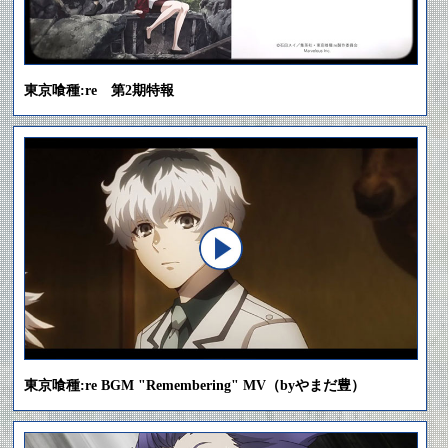
東京喰種:re 第2期特報
東京喰種:re BGM "Remembering" MV（byやまだ豊）