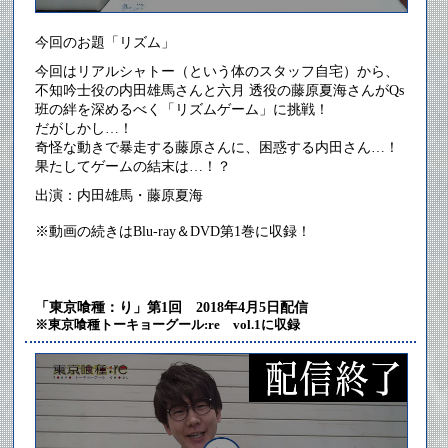
今回のお題「リズム」
今回はリアルシャトー（という体のスタッフ自宅）から、
不知吟士役の内田雄馬さんと六月 透役の藤原夏海さんがQs
班の絆を深めるべく「リズムゲーム」に挑戦！
だがしかし…！
奇怪な動きで暴走する藤原さんに、困惑する内田さん…！
果たしてゲームの結末は…！？
出演：内田雄馬・藤原夏海
※動画の続きはBlu-ray＆DVD第1巻に収録！
「東京喰種：り」第1回 2018年4月5日配信
※東京喰種トーキョーグール:re vol.1に収録