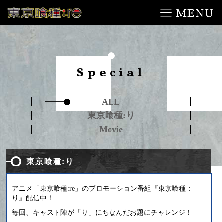
Special
ALL
東京喰種:り
Movie
東京喰種:り
アニメ「東京喰種:re」のプロモーション番組『東京喰種：
り』配信中！
毎回、キャスト陣が「り」にちなんだお題にチャレンジ！