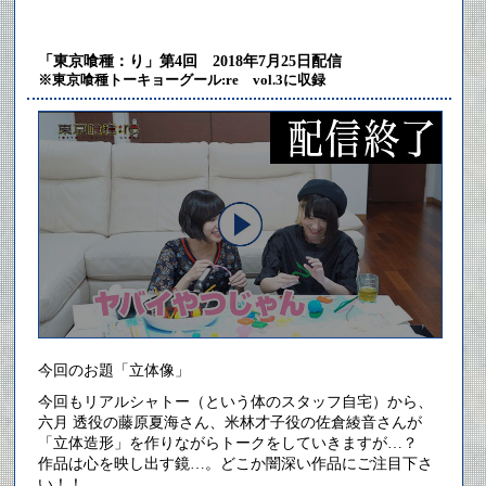
「東京喰種：り」第4回 2018年7月25日配信
※東京喰種トーキョーグール:re vol.3に収録
今回のお題「立体像」
今回もリアルシャトー（という体のスタッフ自宅）から、
六月 透役の藤原夏海さん、米林才子役の佐倉綾音さんが
「立体造形」を作りながらトークをしていきますが…？
作品は心を映し出す鏡…。どこか闇深い作品にご注目下さ
い！！