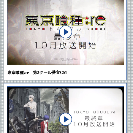
東京喰種:re 第2クール番宣CM