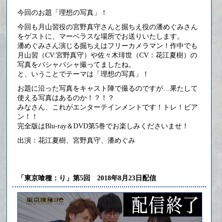
今回のお題「理想の写真」！
今回も月山習役の宮野真守さんと掘ちえ役の潘めぐみさん
をゲストに、マーベラスな場所でお送りいたします。
潘めぐみさん演じる掘ちえはフリーカメラマン！作中でも
月山習（CV:宮野真守）や佐々木琲世（CV：花江夏樹）の
写真をパシャパシャ撮ってましたね。
と、いうことでテーマは「理想の写真」！
お題に沿った写真をキャスト陣で撮るのですが…果たして
使える写真はあるのか！？！？
みなさん、これがエンターテインメントです！トレ！ビア
ン！！
完全版はBlu-ray＆DVD第5巻でお楽しみくださいませ！
出演：花江夏樹、宮野真守、潘めぐみ
「東京喰種：り」第5回 2018年8月23日配信