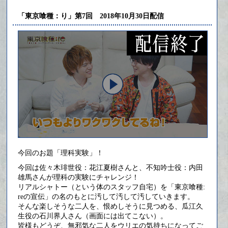
「東京喰種：り」第7回 2018年10月30日配信
今回のお題「理科実験」！
今回は佐々木琲世役：花江夏樹さんと、不知吟士役：内田
雄馬さんが理科の実験にチャレンジ！
リアルシャトー（という体のスタッフ自宅）を「東京喰種:
reの宣伝」の名のもとに汚して汚して汚していきます。
そんな楽しそうな二人を、恨めしそうに見つめる、瓜江久
生役の石川界人さん（画面には出てこない）。
皆様もどうぞ、無邪気な二人をウリエの気持ちになってご