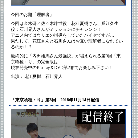
今回のお題「理解者」
今回は金木研／佐々木琲世役：花江夏樹さん、瓜江久生
役：石川界人さんがミッションにチャレンジ！
アニメ内ではウリエの指導をしていたハイセですが…
果たして、花江さんと石川さんはお互い理解者になれてい
るのか！？
最終的に「内田雄馬さん最強説」が唱えられる第9回「東
京喰種：り」の完全版は
現在発売中のBlu-ray＆DVD第2巻でお楽しみ下さい！
出演：花江夏樹、石川界人
「東京喰種：り」第8回 2018年11月14日配信