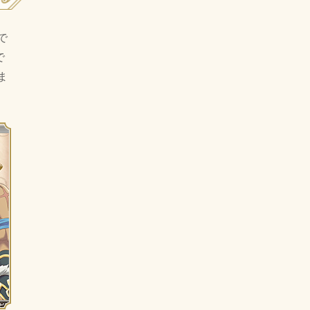
で
で
ま