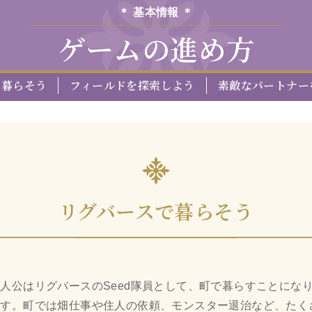
＊ 基本情報 ＊
ゲームの進め方
で暮らそう
フィールドを探索しよう
素敵なパートナー
リグバースで暮らそう
人公はリグバースのSeed隊員として、町で暮らすことにな
ます。町では畑仕事や住人の依頼、モンスター退治など、たく