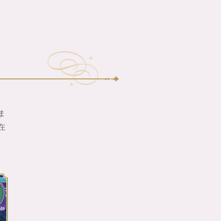
ま
在
、