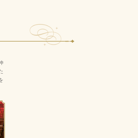
仲
た
を