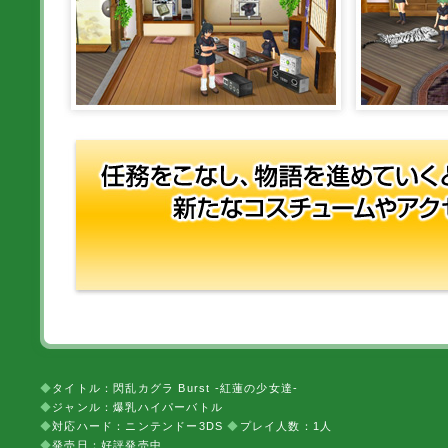
◆
タイトル：閃乱カグラ Burst -紅蓮の少女達-
◆
ジャンル：爆乳ハイパーバトル
◆
対応ハード：ニンテンドー3DS
◆
プレイ人数：1人
◆
発売日：好評発売中