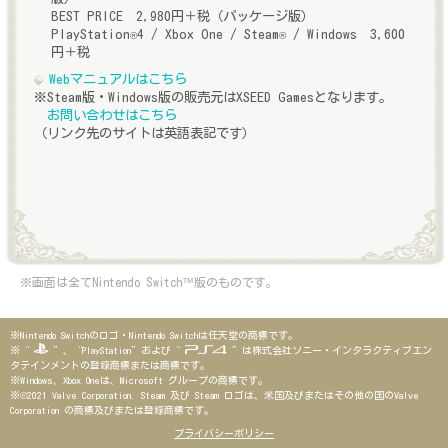
BEST PRICE 2,980円＋税（パッケージ版）
PlayStation
4 / Xbox One / Steam
/ Windows 3,600
®
®
円＋税
Webマニュアルはこちら
※Steam版・Windows版の販売元はXSEED Gamesとなります。
お問い合わせはこちら
（リンク先のサイトは英語表記です）
※画面は全てNintendo Switch™版のものです。
※Nintendo Switchのロゴ・Nintendo Switchは任天堂の商標です。
※“
”、“PlayStation”および“
”は株式会社ソニー・インタラクティブエン
タテインメントの登録商標または商標です。
※Windows、Xbox Oneは、Microsoft グループの商標です。
※©2021 Valve Corporation. Steam 及び Steam ロゴは、米国及びまたはその他の国のValve
Corporation の商標及びまたは登録商標です。
プライバシーポリシー