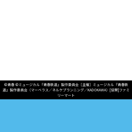
©青春 ©ミュージカル『青春鉄道』製作委員会［主催］ミュージカル『青春鉄
道』製作委員会（マーベラス／ネルケプランニング／KADOKAWA）[協賛]ファミ
リーマート