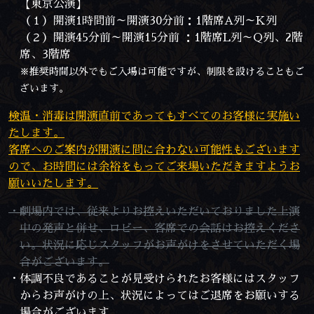
【東京公演】
（１）開演1時間前～開演30分前：1階席A列～K列
（２）開演45分前～開演15分前 ：1階席L列～Q列、2階
席、3階席
※推奨時間以外でもご入場は可能ですが、制限を設けることもご
ざいます。
検温・消毒は開演直前であってもすべてのお客様に実施い
たします。
客席へのご案内が開演に間に合わない可能性もございます
ので、お時間には余裕をもってご来場いただきますようお
願いいたします。
・劇場内では、従来よりお控えいただいておりました上演
中の発声と併せ、ロビー、客席での会話はお控えくださ
い。状況に応じスタッフがお声がけをさせていただく場
合がございます。
・体調不良であることが見受けられたお客様にはスタッフ
からお声がけの上、状況によってはご退席をお願いする
場合がございます。