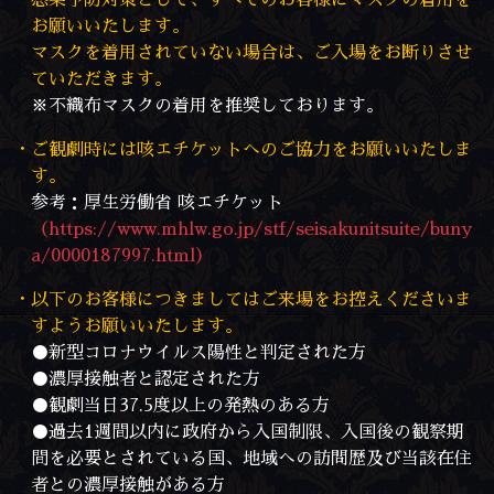
・感染予防対策として、すべてのお客様にマスクの着用を
お願いいたします。
マスクを着用されていない場合は、ご入場をお断りさせ
ていただきます。
※不織布マスクの着用を推奨しております。
・ご観劇時には咳エチケットへのご協力をお願いいたしま
す。
参考：厚生労働省 咳エチケット
（https://www.mhlw.go.jp/stf/seisakunitsuite/buny
a/0000187997.html）
・以下のお客様につきましてはご来場をお控えくださいま
すようお願いいたします。
●新型コロナウイルス陽性と判定された方
●濃厚接触者と認定された方
●観劇当日37.5度以上の発熱のある方
●過去1週間以内に政府から入国制限、入国後の観察期
間を必要とされている国、地域への訪問歴及び当該在住
者との濃厚接触がある方