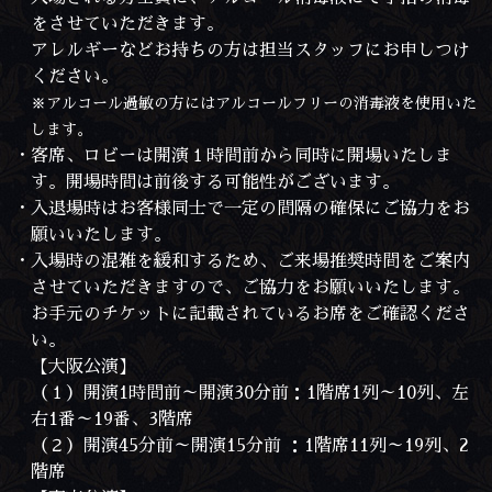
をさせていただきます。
アレルギーなどお持ちの方は担当スタッフにお申しつけ
ください。
※アルコール過敏の方にはアルコールフリーの消毒液を使用いた
します。
・客席、ロビーは開演１時間前から同時に開場いたしま
す。開場時間は前後する可能性がございます。
・入退場時はお客様同士で一定の間隔の確保にご協力をお
願いいたします。
・入場時の混雑を緩和するため、ご来場推奨時間をご案内
させていただきますので、ご協力をお願いいたします。
お手元のチケットに記載されているお席をご確認くださ
い。
【大阪公演】
（１）開演1時間前～開演30分前：1階席1列～10列、左
右1番～19番、3階席
（２）開演45分前～開演15分前 ：1階席11列～19列、2
階席