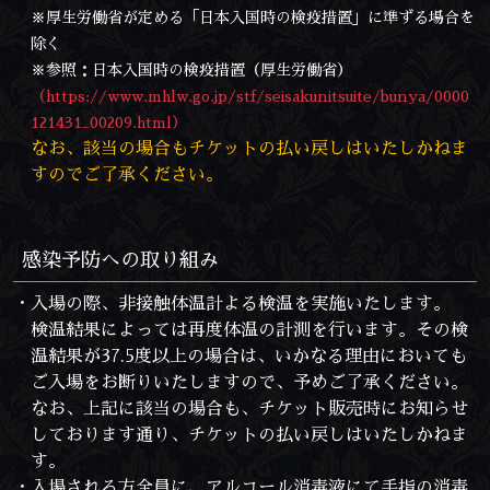
※厚生労働省が定める「日本入国時の検疫措置」に準ずる場合を
除く
※参照：日本入国時の検疫措置（厚生労働省）
（https://www.mhlw.go.jp/stf/seisakunitsuite/bunya/0000
121431_00209.html）
なお、該当の場合もチケットの払い戻しはいたしかねま
すのでご了承ください。
感染予防への取り組み
・入場の際、非接触体温計よる検温を実施いたします。
検温結果によっては再度体温の計測を行います。その検
温結果が37.5度以上の場合は、いかなる理由においても
ご入場をお断りいたしますので、予めご了承ください。
なお、上記に該当の場合も、チケット販売時にお知らせ
しております通り、チケットの払い戻しはいたしかねま
す。
・入場される方全員に、アルコール消毒液にて手指の消毒