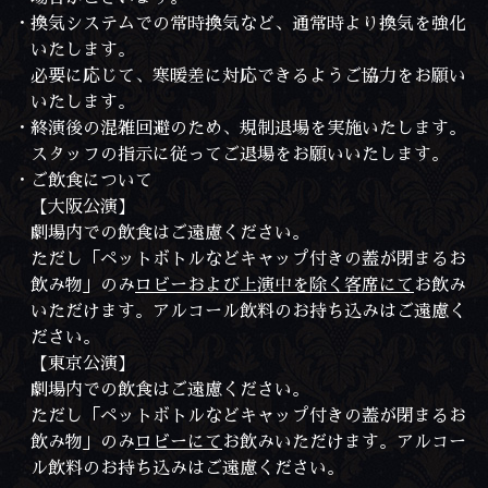
・換気システムでの常時換気など、通常時より換気を強化
いたします。
必要に応じて、寒暖差に対応できるようご協力をお願い
いたします。
・終演後の混雑回避のため、規制退場を実施いたします。
スタッフの指示に従ってご退場をお願いいたします。
・ご飲食について
【大阪公演】
劇場内での飲食はご遠慮ください。
ただし「ペットボトルなどキャップ付きの蓋が閉まるお
飲み物」のみ
ロビーおよび上演中を除く客席にて
お飲み
いただけます。アルコール飲料のお持ち込みはご遠慮く
ださい。
【東京公演】
劇場内での飲食はご遠慮ください。
ただし「ペットボトルなどキャップ付きの蓋が閉まるお
飲み物」のみ
ロビーにて
お飲みいただけます。アルコー
ル飲料のお持ち込みはご遠慮ください。