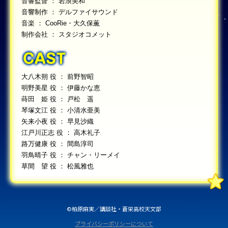
音響監督 ： 岩浪美和
音響制作 ： デルファイサウンド
音楽 ： CooRie・大久保薫
制作会社 ： スタジオコメット
大八木朔 役 ： 前野智昭
明野美星 役 ： 伊藤かな恵
蒔田 姫 役 ： 戸松 遥
琴塚文江 役 ： 小清水亜美
矢来小夜 役 ： 早見沙織
江戸川正志 役 ： 高木礼子
路万健康 役 ： 間島淳司
羽鳥晴子 役 ： チャン・リーメイ
草間 望 役 ： 松風雅也
©柏原麻実／講談社・蒼栄高校天文部
プライバシーポリシーについて