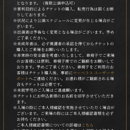
となります。（複数公演申込可）
※営利目的によるチケットの購入、転売行為は固くお断
りしております。
※状況により公演スケジュールに変更が生じる場合がご
ざいます。
※出演者は予告なく変更となる場合がございます。予め
ご了承ください。
※未成年者は、必ず保護者の承諾を得てからチケットの
購入とご来場をお願いいたします。
※非常時の安全面を考慮いたしまして、車椅子でご来場
のお客様には原則、車椅子席でのご観劇をお願いして
おります。予めご了承ください。車椅子をご利用のお
客様はチケット購入後、事前に
マーベラス ユーザーサ
ポート
へご連絡ください。お連れ様がご観劇される場
合もチケットは必要です。
※未就学児のご入場はご遠慮願います。
※チケットにお申込者様のお名前を印字させていただき
ます。
※入場の際にご本人様確認を実施させていただく場合が
ございます。ご来場の際にはご本人様確認書類を必ず
お持ちください。
ご本人様確認書類についての詳細は
こちら