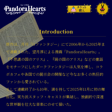
Introduction
原作は、月刊「Gファンタジー」にて2006年から2015年ま
で連載された、望月淳による漫画「PandoraHearts」。
『不思議の国のアリス』、『鏡の国のアリス』などの童話
をモチーフにしたダークファンタジーは人気を博し、コラ
ボカフェや各国での展示会の開催など今なお多くの熱狂的
ファンから愛されている。
そして連載終了から10年、満を持して2025年11月に初の舞
台化。実力派スタッフ・キャストが集結し、独創的で深遠
な世界観を壮大な音楽にのせて描いた。