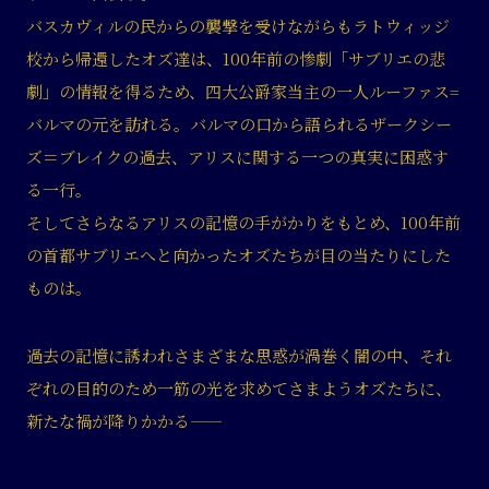
バスカヴィルの民からの襲撃を受けながらもラトウィッジ
校から帰還したオズ達は、100年前の惨劇「サブリエの悲
劇」の情報を得るため、四大公爵家当主の一人ルーファス=
バルマの元を訪れる。バルマの口から語られるザークシー
ズ＝ブレイクの過去、アリスに関する一つの真実に困惑す
る一行。
そしてさらなるアリスの記憶の手がかりをもとめ、100年前
の首都サブリエへと向かったオズたちが目の当たりにした
ものは。
過去の記憶に誘われさまざまな思惑が渦巻く闇の中、それ
ぞれの目的のため一筋の光を求めてさまようオズたちに、
新たな禍が降りかかる――