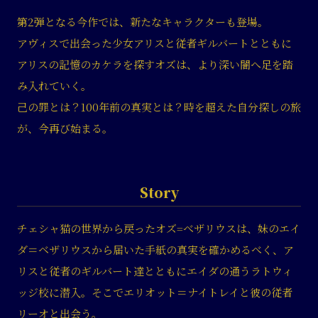
第2弾となる今作では、新たなキャラクターも登場。
アヴィスで出会った少女アリスと従者ギルバートとともに
アリスの記憶のカケラを探すオズは、より深い闇へ足を踏
み入れていく。
己の罪とは？100年前の真実とは？時を超えた自分探しの旅
が、今再び始まる。
Story
チェシャ猫の世界から戻ったオズ=べザリウスは、妹のエイ
ダ＝ベザリウスから届いた手紙の真実を確かめるべく、ア
リスと従者のギルバート達とともにエイダの通うラトウィ
ッジ校に潜入。そこでエリオット＝ナイトレイと彼の従者
リーオと出会う。