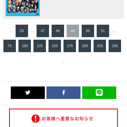
…
25
…
47
48
49
50
51
…
75
100
125
150
175
200
225
250
…