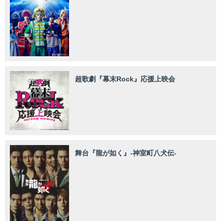
超歌劇『幕末Rock』応援上映会
舞台『龍が如く』-神室町八犬伝-