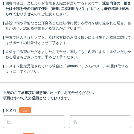
回答内容は、当社よりお客様個人宛にお送りするものです。
返信内容の一部ま
たは全部を他の目的で使用（転用､二次利用など）
することは
著作権法上認め
られておりません
のでご注意ください。
誹謗中傷や脅迫など公序良俗または法律に反する行為を繰り返される場合、当
社が適当と認める措置をとる場合がございます。
中古で購入されたソフト、及びお客様のお取り扱いにより生じた故障に関して
はサポートの対象外とさせて頂きます。
返信をご希望いただきましたお問合せに関しても、内容によりご返信いたしか
ねる場合もございます。予めご了承ください。
ドメイン指定受信されている場合は「@marv.jp」からのメールを受け取れる
ようにしてください。
上記のご了承事項に同意頂いた上で、お問合せください。
項目はすべて入力必須となっております。
必須
お名前