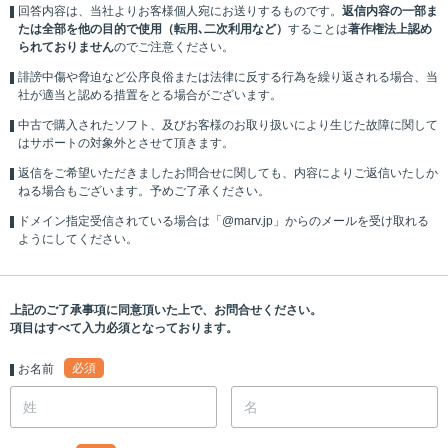
回答内容は、当社よりお客様個人宛にお送りするものです。
返信内容の一部ま
たは全部を他の目的で使用（転用､二次利用など）
することは
著作権法上認め
られておりません
のでご注意ください。
誹謗中傷や脅迫など公序良俗または法律に反する行為を繰り返される場合、当
社が適当と認める措置をとる場合がございます。
中古で購入されたソフト、及びお客様のお取り扱いにより生じた故障に関して
はサポートの対象外とさせて頂きます。
返信をご希望いただきましたお問合せに関しても、内容によりご返信いたしか
ねる場合もございます。予めご了承ください。
ドメイン指定受信されている場合は「@marv.jp」からのメールを受け取れる
ようにしてください。
上記のご了承事項に同意頂いた上で、お問合せください。
項目はすべて入力必須となっております。
必須
お名前