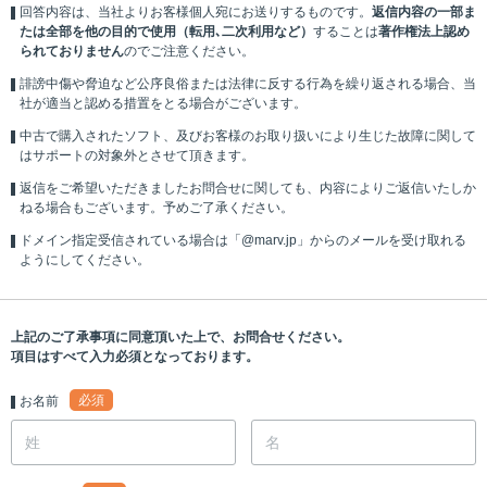
回答内容は、当社よりお客様個人宛にお送りするものです。
返信内容の一部ま
たは全部を他の目的で使用（転用､二次利用など）
することは
著作権法上認め
られておりません
のでご注意ください。
誹謗中傷や脅迫など公序良俗または法律に反する行為を繰り返される場合、当
社が適当と認める措置をとる場合がございます。
中古で購入されたソフト、及びお客様のお取り扱いにより生じた故障に関して
はサポートの対象外とさせて頂きます。
返信をご希望いただきましたお問合せに関しても、内容によりご返信いたしか
ねる場合もございます。予めご了承ください。
ドメイン指定受信されている場合は「@marv.jp」からのメールを受け取れる
ようにしてください。
上記のご了承事項に同意頂いた上で、お問合せください。
項目はすべて入力必須となっております。
必須
お名前