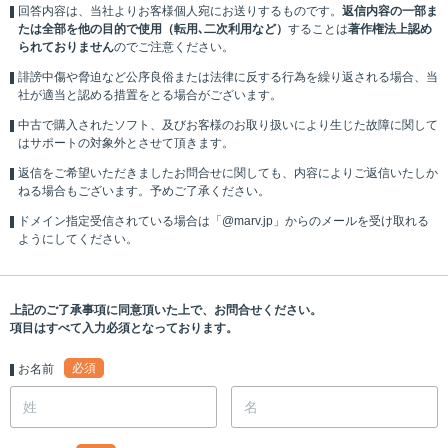
回答内容は、当社よりお客様個人宛にお送りするものです。
返信内容の一部ま
たは全部を他の目的で使用（転用､二次利用など）
することは
著作権法上認め
られておりません
のでご注意ください。
誹謗中傷や脅迫など公序良俗または法律に反する行為を繰り返される場合、当
社が適当と認める措置をとる場合がございます。
中古で購入されたソフト、及びお客様のお取り扱いにより生じた故障に関して
はサポートの対象外とさせて頂きます。
返信をご希望いただきましたお問合せに関しても、内容によりご返信いたしか
ねる場合もございます。予めご了承ください。
ドメイン指定受信されている場合は「@marv.jp」からのメールを受け取れる
ようにしてください。
上記のご了承事項に同意頂いた上で、お問合せください。
項目はすべて入力必須となっております。
必須
お名前