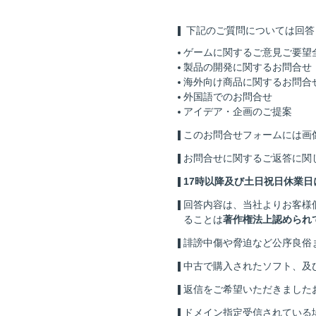
下記のご質問については回答
ゲームに関するご意見ご要望
製品の開発に関するお問合せ
海外向け商品に関するお問合
外国語でのお問合せ
アイデア・企画のご提案
このお問合せフォームには画
お問合せに関するご返答に関
17時以降及び土日祝日休業
回答内容は、当社よりお客様
ることは
著作権法上認められ
誹謗中傷や脅迫など公序良俗
中古で購入されたソフト、及
返信をご希望いただきました
ドメイン指定受信されている場