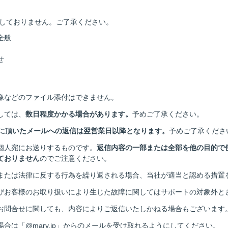
しておりません。ご了承ください。
全般
せ
像などのファイル添付はできません。
しては、
数日程度かかる場合があります。
予めご了承ください。
日に頂いたメールへの返信は翌営業日以降となります。
予めご了承くださ
個人宛にお送りするものです。
返信内容の一部または全部を他の目的で
ておりません
のでご注意ください。
または法律に反する行為を繰り返される場合、当社が適当と認める措置
びお客様のお取り扱いにより生じた故障に関してはサポートの対象外と
お問合せに関しても、内容によりご返信いたしかねる場合もございます
合は「@marv.jp」からのメールを受け取れるようにしてください。