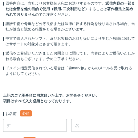
回答内容は、当社よりお客様個人宛にお送りするものです。
返信内容の一部ま
たは全部を他の目的で使用（転用､二次利用など）
することは
著作権法上認め
られておりません
のでご注意ください。
誹謗中傷や脅迫など公序良俗または法律に反する行為を繰り返される場合、当
社が適当と認める措置をとる場合がございます。
中古で購入されたソフト、及びお客様のお取り扱いにより生じた故障に関して
はサポートの対象外とさせて頂きます。
返信をご希望いただきましたお問合せに関しても、内容によりご返信いたしか
ねる場合もございます。予めご了承ください。
ドメイン指定受信されている場合は「@marv.jp」からのメールを受け取れる
ようにしてください。
上記のご了承事項に同意頂いた上で、お問合せください。
項目はすべて入力必須となっております。
必須
お名前