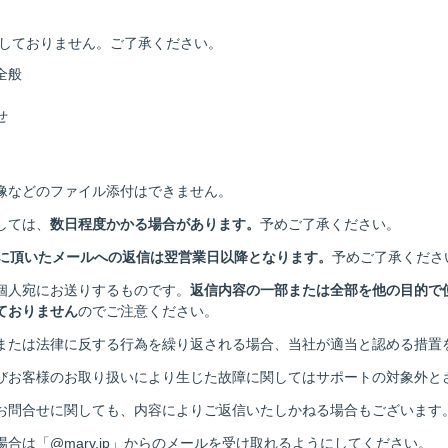
しておりません。ご了承ください。
全般
せ
像などのファイル添付はできません。
しては、
数日程度かかる場合があります。
予めご了承ください。
日に頂いたメールへの返信は翌営業日以降となります。
予めご了承くださ
個人宛にお送りするものです。
返信内容の一部または全部を他の目的で
ておりません
のでご注意ください。
または法律に反する行為を繰り返される場合、当社が適当と認める措置
びお客様のお取り扱いにより生じた故障に関してはサポートの対象外と
お問合せに関しても、内容によりご返信いたしかねる場合もございます
合は「@marv.jp」からのメールを受け取れるようにしてください。