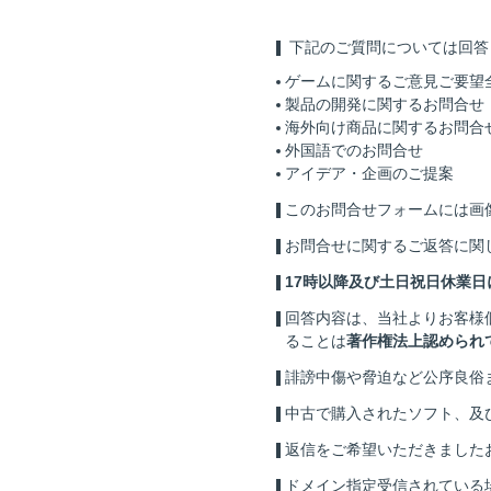
下記のご質問については回答
ゲームに関するご意見ご要望
製品の開発に関するお問合せ
海外向け商品に関するお問合
外国語でのお問合せ
アイデア・企画のご提案
このお問合せフォームには画
お問合せに関するご返答に関
17時以降及び土日祝日休業
回答内容は、当社よりお客様
ることは
著作権法上認められ
誹謗中傷や脅迫など公序良俗
中古で購入されたソフト、及
返信をご希望いただきました
ドメイン指定受信されている場