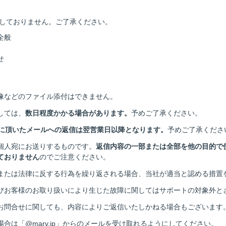
しておりません。ご了承ください。
全般
せ
像などのファイル添付はできません。
しては、
数日程度かかる場合があります。
予めご了承ください。
日に頂いたメールへの返信は翌営業日以降となります。
予めご了承くださ
個人宛にお送りするものです。
返信内容の一部または全部を他の目的で
ておりません
のでご注意ください。
または法律に反する行為を繰り返される場合、当社が適当と認める措置
びお客様のお取り扱いにより生じた故障に関してはサポートの対象外と
お問合せに関しても、内容によりご返信いたしかねる場合もございます
合は「@marv.jp」からのメールを受け取れるようにしてください。