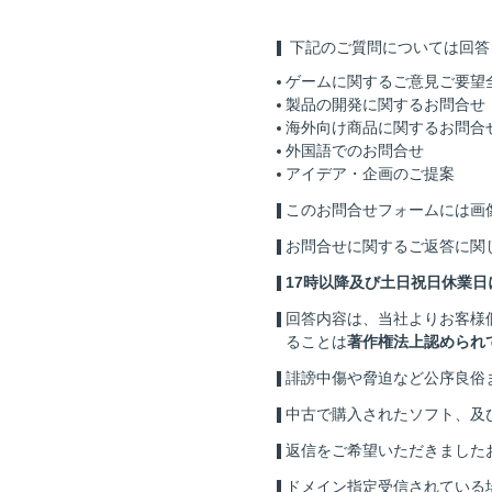
下記のご質問については回答
ゲームに関するご意見ご要望
製品の開発に関するお問合せ
海外向け商品に関するお問合
外国語でのお問合せ
アイデア・企画のご提案
このお問合せフォームには画
お問合せに関するご返答に関
17時以降及び土日祝日休業
回答内容は、当社よりお客様
ることは
著作権法上認められ
誹謗中傷や脅迫など公序良俗
中古で購入されたソフト、及
返信をご希望いただきました
ドメイン指定受信されている場