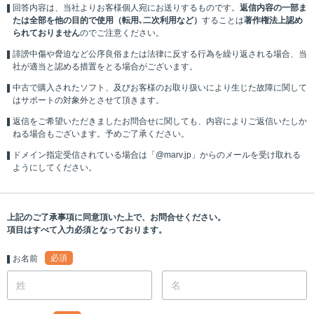
回答内容は、当社よりお客様個人宛にお送りするものです。
返信内容の一部ま
たは全部を他の目的で使用（転用､二次利用など）
することは
著作権法上認め
られておりません
のでご注意ください。
誹謗中傷や脅迫など公序良俗または法律に反する行為を繰り返される場合、当
社が適当と認める措置をとる場合がございます。
中古で購入されたソフト、及びお客様のお取り扱いにより生じた故障に関して
はサポートの対象外とさせて頂きます。
返信をご希望いただきましたお問合せに関しても、内容によりご返信いたしか
ねる場合もございます。予めご了承ください。
ドメイン指定受信されている場合は「@marv.jp」からのメールを受け取れる
ようにしてください。
上記のご了承事項に同意頂いた上で、お問合せください。
項目はすべて入力必須となっております。
必須
お名前