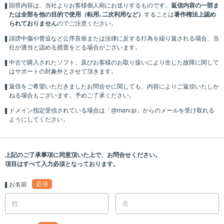
回答内容は、当社よりお客様個人宛にお送りするものです。
返信内容の一部ま
たは全部を他の目的で使用（転用､二次利用など）
することは
著作権法上認め
られておりません
のでご注意ください。
誹謗中傷や脅迫など公序良俗または法律に反する行為を繰り返される場合、当
社が適当と認める措置をとる場合がございます。
中古で購入されたソフト、及びお客様のお取り扱いにより生じた故障に関して
はサポートの対象外とさせて頂きます。
返信をご希望いただきましたお問合せに関しても、内容によりご返信いたしか
ねる場合もございます。予めご了承ください。
ドメイン指定受信されている場合は「@marv.jp」からのメールを受け取れる
ようにしてください。
上記のご了承事項に同意頂いた上で、お問合せください。
項目はすべて入力必須となっております。
必須
お名前