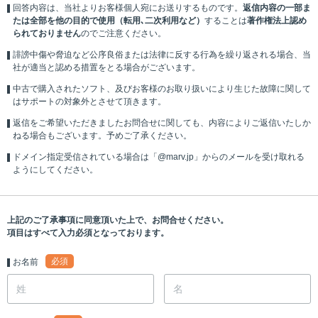
回答内容は、当社よりお客様個人宛にお送りするものです。
返信内容の一部ま
たは全部を他の目的で使用（転用､二次利用など）
することは
著作権法上認め
られておりません
のでご注意ください。
誹謗中傷や脅迫など公序良俗または法律に反する行為を繰り返される場合、当
社が適当と認める措置をとる場合がございます。
中古で購入されたソフト、及びお客様のお取り扱いにより生じた故障に関して
はサポートの対象外とさせて頂きます。
返信をご希望いただきましたお問合せに関しても、内容によりご返信いたしか
ねる場合もございます。予めご了承ください。
ドメイン指定受信されている場合は「@marv.jp」からのメールを受け取れる
ようにしてください。
上記のご了承事項に同意頂いた上で、お問合せください。
項目はすべて入力必須となっております。
必須
お名前