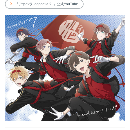
『アオペラ -aoppella!?- 』公式YouTube