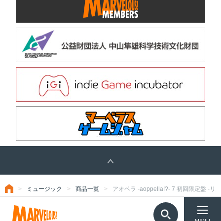
ミュージック
商品一覧
アオペラ -aoppella!?- 7 初回限定盤 -リルハ
トップ
TOP
©Marvelous Inc.