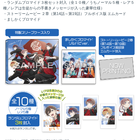
・ランダムブロマイド３枚セット封入（全１０種／うちノーマル５種・レア５
種／レアは生徒からの手書きメッセージが入った豪華仕様）
・ストーリームービー ２章（第14話～第19話）フルボイス版 エムカード
・ましかくブロマイド