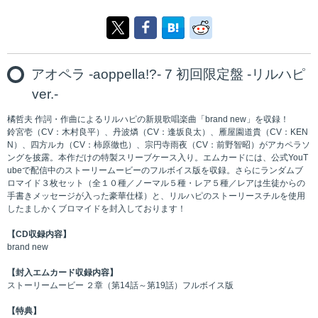
アオペラ -aoppella!?- 7 初回限定盤 -リルハピ
ver.-
橘哲夫 作詞・作曲によるリルハピの新規歌唱楽曲「brand new」を収録！
鈴宮壱（CV：木村良平）、丹波燐（CV：逢坂良太）、雁屋園道貴（CV：KEN
N）、四方ルカ（CV：柿原徹也）、宗円寺雨夜（CV：前野智昭）がアカペラソ
ングを披露。本作だけの特製スリーブケース入り。エムカードには、公式YouT
ubeで配信中のストーリームービーのフルボイス版を収録。さらにランダムブ
ロマイド３枚セット（全１０種／ノーマル５種・レア５種／レアは生徒からの
手書きメッセージが入った豪華仕様）と、リルハピのストーリースチルを使用
したましかくブロマイドを封入しております！
【CD収録内容】
brand new
【封入エムカード収録内容】
ストーリームービー ２章（第14話～第19話）フルボイス版
【特典】