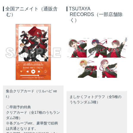
全国アニメイト（通販含
TSUTAYA
む）
RECORDS（一部店舗除
く）
集合クリアカード（リルハピ ve
r.）
ましかくフォトグラフ（全5種の
うちランダム3種）
〇早期予約特典
クリアカード（全17種のうちラン
ダム2種）
※各グループ
ver.
、豪華盤で絵柄
は共通となります。