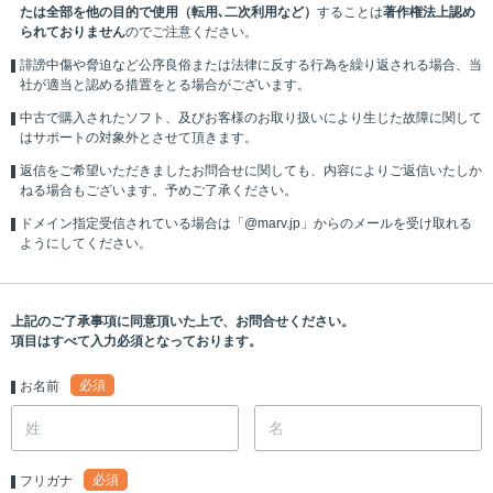
たは全部を他の目的で使用（転用､二次利用など）
することは
著作権法上認め
られておりません
のでご注意ください。
誹謗中傷や脅迫など公序良俗または法律に反する行為を繰り返される場合、当
社が適当と認める措置をとる場合がございます。
中古で購入されたソフト、及びお客様のお取り扱いにより生じた故障に関して
はサポートの対象外とさせて頂きます。
返信をご希望いただきましたお問合せに関しても、内容によりご返信いたしか
ねる場合もございます。予めご了承ください。
ドメイン指定受信されている場合は「@marv.jp」からのメールを受け取れる
ようにしてください。
上記のご了承事項に同意頂いた上で、お問合せください。
項目はすべて入力必須となっております。
必須
お名前
必須
フリガナ