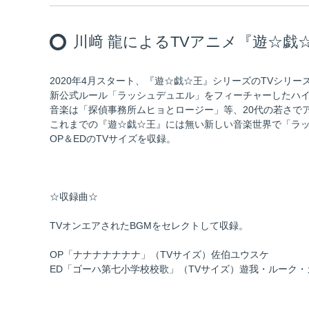
川﨑 龍によるTVアニメ『遊☆戯☆
2020年4月スタート、『遊☆戯☆王』シリーズのTVシリ
新公式ルール「ラッシュデュエル」をフィーチャーしたハ
音楽は「探偵事務所ムヒョとロージー」等、20代の若さで
これまでの『遊☆戯☆王』には無い新しい音楽世界で「ラ
OP＆EDのTVサイズを収録。
☆収録曲☆
TVオンエアされたBGMをセレクトして収録。
OP「ナナナナナナナ」（TVサイズ）佐伯ユウスケ
ED「ゴーハ第七小学校校歌」（TVサイズ）遊我・ルーク・