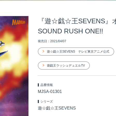
『遊☆戯☆王SEVENS
SOUND RUSH ONE!!
発売日：2021/04/07
遊☆戯☆王SEVENS テレビ東京アニメ公式
遊戯王ラッシュデュエルTV
品番情報
MJSA-01301
シリーズ
遊☆戯☆王SEVENS