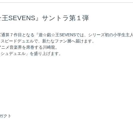
王SEVENS』サントラ第１弾
ーズ通算７作目となる『遊☆戯☆王SEVENSでは、シリーズ初の小学生
イスピードデュエルで、新たなファン層へ届けます。
アニメ音楽界を席巻する川崎龍。
ッシュデュエル」を盛り上げます。
ガクト