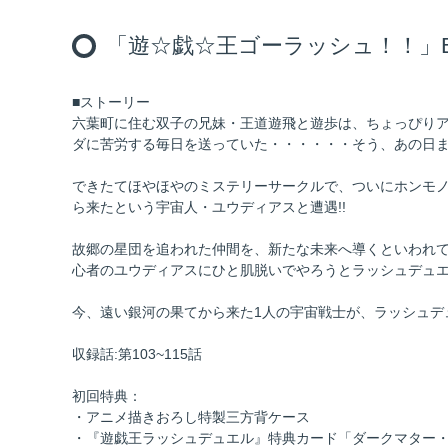
「遊☆戯☆王ゴーラッシュ！！」Blu-r
■ストーリー
六葉町に住む双子の兄妹・王道遊飛と遊歩は、ちょっぴりア
ダに苦労する毎日を送っていた・・・・・・そう、あの日まで
できたてほやほやのミステリーサークルで、ついにホンモ
ら来たという宇宙人・ユウディアスと遭遇!!
故郷の星団を追われた仲間を、新たな未来へ導くといわれて
心者のユウディアスにひと肌脱いでやろうとラッシュデュエ
今、遠い銀河の果てから来た1人の宇宙戦士が、ラッシュデ
収録話:第103~115話
初回特典：
・アニメ描きおろし特製三方背ケース
・『遊戯王ラッシュデュエル』特典カード「ダークマター・