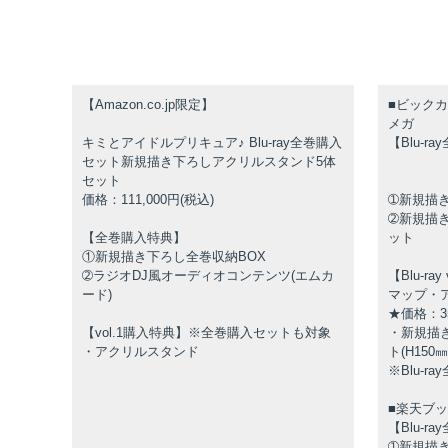
【Amazon.co.jp限定】
■ビック
メガ
キミとアイドルプリキュア♪ Blu-ray全巻購入
【Blu-r
セット新規描き下ろしアクリルスタンド5体
セット
価格：111,000円(税込)
➀新規描
➁新規描
【全巻購入特典】
ット
①新規描き下ろし全巻収納BOX
➁ラジオDJ風オーディオコンテンツ(エムカ
【Blu-r
ード)
マップ・
★価格：35
【vol.1購入特典】※全巻購入セットも対象
・新規描
・アクリルスタンド
ト(H150
※Blu-
■楽天ブ
【Blu-r
➀新規描