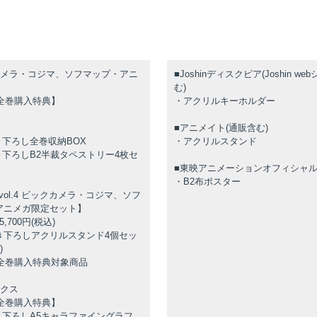
カメラ・コジマ、ソフマップ・アニ
■Joshinディスクピア(Joshin w
む)
ay全巻購入特典】
・アクリルキーホルダー
■アニメイト(通販含む)
き下ろし全巻収納BOX
・アクリルスタンド
き下ろしB2半裁タペストリー4枚セ
■東映アニメーションオフィシャ
・B2布ポスター
ay vol.4 ビックカメラ・コジマ、ソフ
アニメガ限定セット】
,700円(税込)
き下ろしアクリルスタンド4個セッ
㎜)
ray全巻購入特典対象商品
ックス
ay全巻購入特典】
き下ろしA5キャラファイングラフ