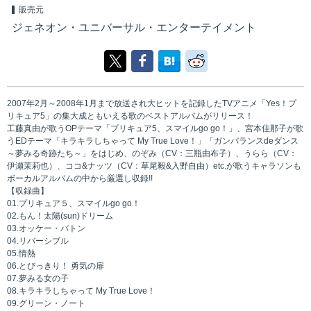
販売元
ジェネオン・ユニバーサル・エンターテイメント
2007年2月～2008年1月まで放送され大ヒットを記録したTVアニメ「Yes！プ
リキュア5」の集大成ともいえる歌のベストアルバムがリリース！
工藤真由が歌うOPテーマ「プリキュア5、スマイルgo go！」、宮本佳那子が歌
うEDテーマ「キラキラしちゃって My True Love！」「ガンバランスdeダンス
～夢みる奇跡たち～」をはじめ、のぞみ（CV：三瓶由布子）、うらら（CV：
伊瀬茉莉也）、ココ&ナッツ（CV：草尾毅&入野自由）etc.が歌うキャラソンも
ボーカルアルバムの中から厳選し収録!!
【収録曲】
01.プリキュア５、スマイルgo go！
02.もん！太陽(sun)ドリーム
03.オッケー・バトン
04.リバーシブル
05.情熱
06.とびっきり！ 勇気の扉
07.夢みる女の子
08.キラキラしちゃって My True Love！
09.グリーン・ノート