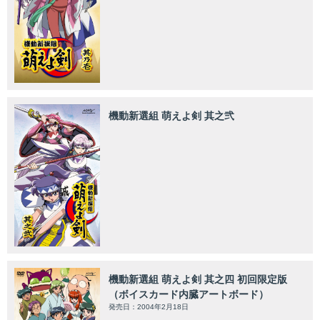
機動新選組 萌えよ剣 其之弐
機動新選組 萌えよ剣 其之四 初回限定版
（ボイスカード内臓アートボード）
発売日：2004年2月18日