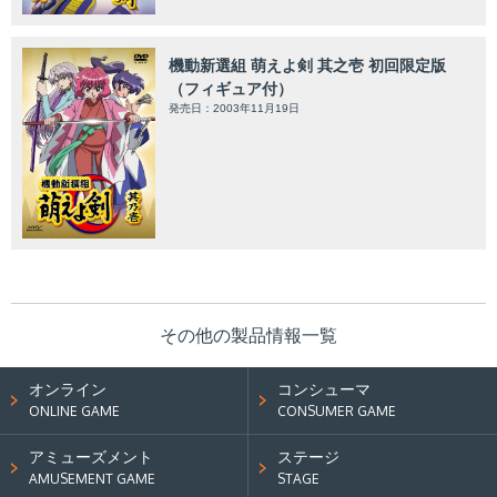
機動新選組 萌えよ剣 其之壱 初回限定版
（フィギュア付）
発売日：2003年11月19日
その他の製品情報一覧
オンライン
コンシューマ
ONLINE GAME
CONSUMER GAME
アミューズメント
ステージ
AMUSEMENT GAME
STAGE