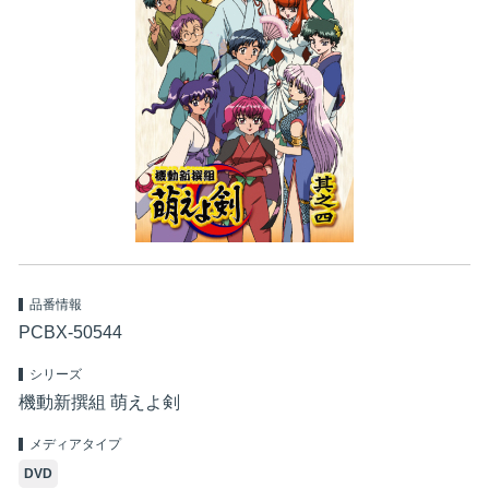
品番情報
PCBX-50544
シリーズ
機動新撰組 萌えよ剣
メディアタイプ
DVD