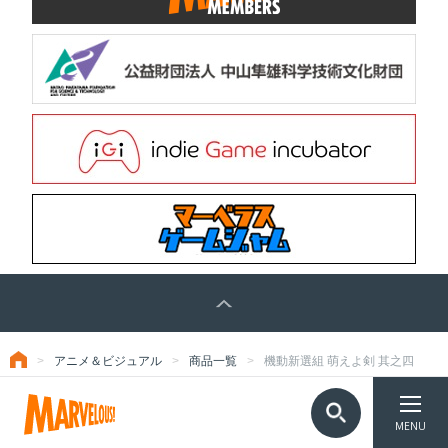
アニメ＆ビジュアル
商品一覧
機動新選組 萌えよ剣 其之四
トップ
TOP
©Marvelous Inc.
MENU