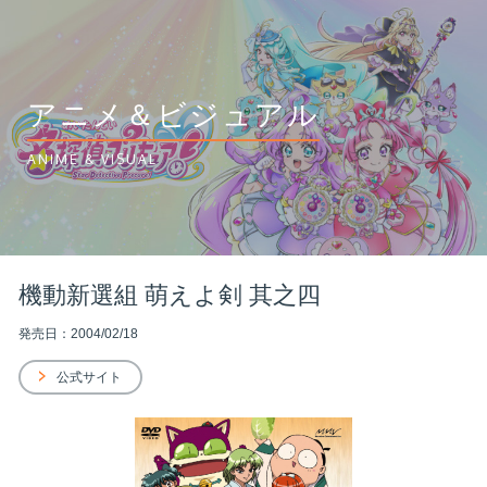
アニメ＆ビジュアル
ANIME & VISUAL
機動新選組 萌えよ剣 其之四
発売日：2004/02/18
公式サイト